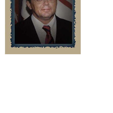
O ESCRITÓRIO ADVOCACIA DAVID DINIZ –
ADD FOI FUNDADO NA DÉCADA DE 80 COM
O PROPÓSITO DE PRESTAR ASSESSORIA
EMPRESARIAL COM PROFICIÊNCIA
TÉCNICA, SERIEDADE, RESPEITABILIDADE E